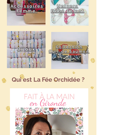
Accessoires
Univers
Femme
Bébé Enfant
Collection
Bijoux
Cuir de Saumon
Qui est La Fée Orchidée ?