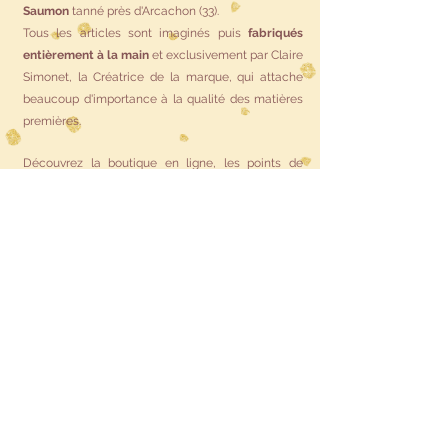
Saumon
tanné près d'Arcachon (33).
Tous les articles sont imaginés puis
fabriqués
entièrement à la main
et exclusivement par Claire
Simonet, la Créatrice de la marque, qui attache
beaucoup d'importance à la qualité des matières
premières.
Découvrez la boutique en ligne, les points de
vente et suivez La Fée Orchidée sur les réseaux
sociaux !
N'hésitez pas à contacter la Créatrice pour toute
question ou commande.
Instagram
: @lafeeorchidee
Où acheter les articles de La Fée
Orchidée ?
Boutiques Partenaires