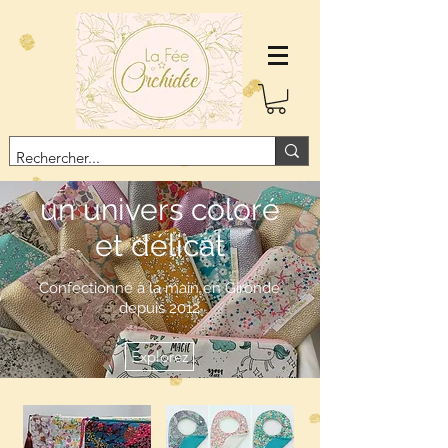
un univers coloré
et délicat
Confectionné à la main en Gironde
depuis 2012
Explorez