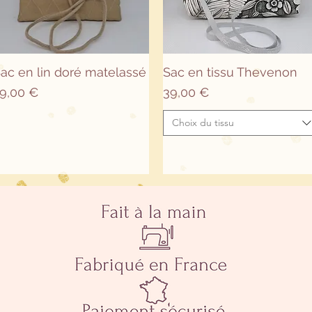
Aperçu rapide
Aperçu rapide
ac en lin doré matelassé
Sac en tissu Thevenon
rix
Prix
9,00 €
39,00 €
Choix du tissu