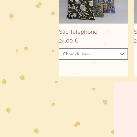
Aperçu rapide
Sac Téléphone
S
Prix
P
24,00 €
2
Choix du tissu