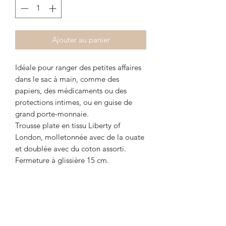
Ajouter au panier
Idéale pour ranger des petites affaires
dans le sac à main, comme des
papiers, des médicaments ou des
protections intimes, ou en guise de
grand porte-monnaie.
Trousse plate en tissu Liberty of
London, molletonnée avec de la ouate
et doublée avec du coton assorti.
Fermeture à glissière 15 cm.
Plusieurs coloris disponibles.
Fabrication artisanale dans mon atelier
en Gironde / France.